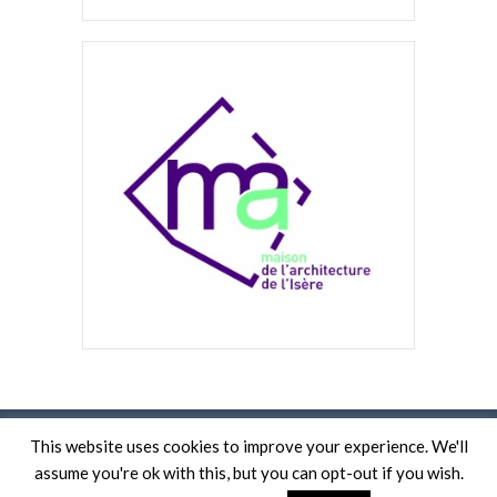
This website uses cookies to improve your experience. We'll
assume you're ok with this, but you can opt-out if you wish.
UN SITE CRÉÉ PAR HEOL SICARD.
CRÉDITS PHOTOS : LAURE TONIN / MAISON DE L'ARCHITECTURE DE