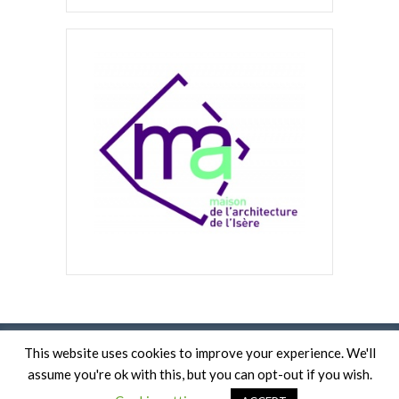
This website uses cookies to improve your experience. We'll
assume you're ok with this, but you can opt-out if you wish.
UN SITE CRÉÉ PAR HEOL SICARD.
CRÉDITS PHOTOS : LAURE TONIN / MAISON DE L'ARCHITECTURE DE