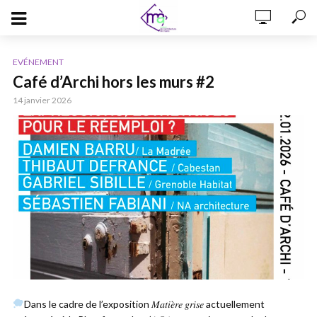
EVÉNEMENT
Café d’Archi hors les murs #2
14 janvier 2026
Dans le cadre de l’exposition 𝑀𝑎𝑡𝑖𝑒̀𝑟𝑒 𝑔𝑟𝑖𝑠𝑒 actuellement