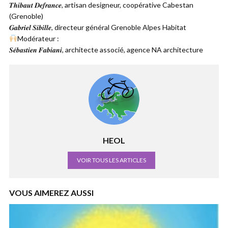
𝑻𝒉𝒊𝒃𝒂𝒖𝒕 𝑫𝒆𝒇𝒓𝒂𝒏𝒄𝒆, artisan designeur, coopérative Cabestan
(Grenoble)
𝑮𝒂𝒃𝒓𝒊𝒆𝒍 𝑺𝒊𝒃𝒊𝒍𝒍𝒆, directeur général Grenoble Alpes Habitat
Modérateur :
𝑺𝒆́𝒃𝒂𝒔𝒕𝒊𝒆𝒏 𝑭𝒂𝒃𝒊𝒂𝒏𝒊, architecte associé, agence NA architecture
HEOL
VOIR TOUS LES ARTICLES
VOUS AIMEREZ AUSSI