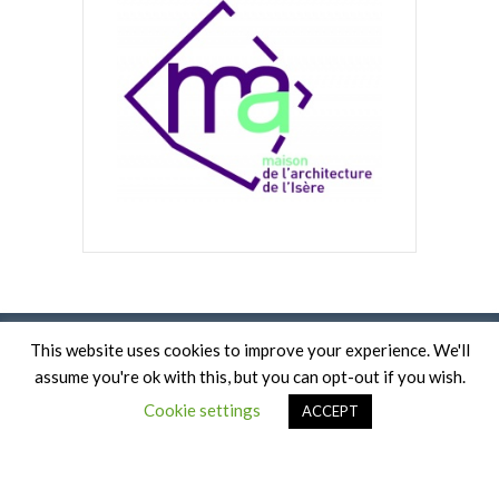
This website uses cookies to improve your experience. We'll
assume you're ok with this, but you can opt-out if you wish.
UN SITE CRÉÉ PAR HEOL SICARD.
CRÉDITS PHOTOS : LAURE TONIN / MAISON DE L'ARCHITECTURE DE
Cookie settings
ACCEPT
L'ISÈRE