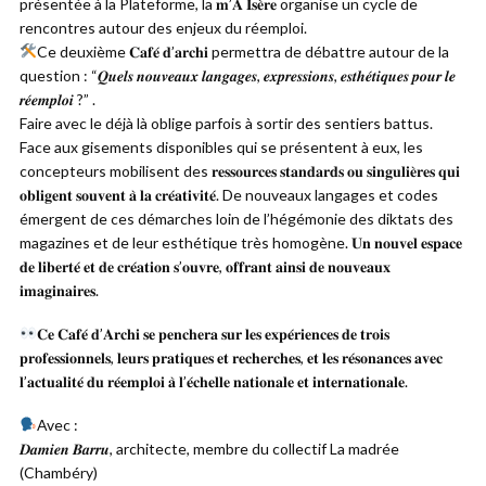
présentée à la Plateforme, la 𝐦’𝐀 𝐈𝐬𝐞̀𝐫𝐞 organise un cycle de
rencontres autour des enjeux du réemploi.
Ce deuxième 𝐂𝐚𝐟𝐞́ 𝐝’𝐚𝐫𝐜𝐡𝐢 permettra de débattre autour de la
question : “𝑸𝒖𝒆𝒍𝒔 𝒏𝒐𝒖𝒗𝒆𝒂𝒖𝒙 𝒍𝒂𝒏𝒈𝒂𝒈𝒆𝒔, 𝒆𝒙𝒑𝒓𝒆𝒔𝒔𝒊𝒐𝒏𝒔, 𝒆𝒔𝒕𝒉𝒆́𝒕𝒊𝒒𝒖𝒆𝒔 𝒑𝒐𝒖𝒓 𝒍𝒆
𝒓𝒆́𝒆𝒎𝒑𝒍𝒐𝒊 ?” .
Faire avec le déjà là oblige parfois à sortir des sentiers battus.
Face aux gisements disponibles qui se présentent à eux, les
concepteurs mobilisent des 𝐫𝐞𝐬𝐬𝐨𝐮𝐫𝐜𝐞𝐬 𝐬𝐭𝐚𝐧𝐝𝐚𝐫𝐝𝐬 𝐨𝐮 𝐬𝐢𝐧𝐠𝐮𝐥𝐢𝐞̀𝐫𝐞𝐬 𝐪𝐮𝐢
𝐨𝐛𝐥𝐢𝐠𝐞𝐧𝐭 𝐬𝐨𝐮𝐯𝐞𝐧𝐭 𝐚̀ 𝐥𝐚 𝐜𝐫𝐞́𝐚𝐭𝐢𝐯𝐢𝐭𝐞́. De nouveaux langages et codes
émergent de ces démarches loin de l’hégémonie des diktats des
magazines et de leur esthétique très homogène. 𝐔𝐧 𝐧𝐨𝐮𝐯𝐞𝐥 𝐞𝐬𝐩𝐚𝐜𝐞
𝐝𝐞 𝐥𝐢𝐛𝐞𝐫𝐭𝐞́ 𝐞𝐭 𝐝𝐞 𝐜𝐫𝐞́𝐚𝐭𝐢𝐨𝐧 𝐬’𝐨𝐮𝐯𝐫𝐞, 𝐨𝐟𝐟𝐫𝐚𝐧𝐭 𝐚𝐢𝐧𝐬𝐢 𝐝𝐞 𝐧𝐨𝐮𝐯𝐞𝐚𝐮𝐱
𝐢𝐦𝐚𝐠𝐢𝐧𝐚𝐢𝐫𝐞𝐬.
𝐂𝐞 𝐂𝐚𝐟𝐞́ 𝐝’𝐀𝐫𝐜𝐡𝐢 𝐬𝐞 𝐩𝐞𝐧𝐜𝐡𝐞𝐫𝐚 𝐬𝐮𝐫 𝐥𝐞𝐬 𝐞𝐱𝐩𝐞́𝐫𝐢𝐞𝐧𝐜𝐞𝐬 𝐝𝐞 𝐭𝐫𝐨𝐢𝐬
𝐩𝐫𝐨𝐟𝐞𝐬𝐬𝐢𝐨𝐧𝐧𝐞𝐥𝐬, 𝐥𝐞𝐮𝐫𝐬 𝐩𝐫𝐚𝐭𝐢𝐪𝐮𝐞𝐬 𝐞𝐭 𝐫𝐞𝐜𝐡𝐞𝐫𝐜𝐡𝐞𝐬, 𝐞𝐭 𝐥𝐞𝐬 𝐫𝐞́𝐬𝐨𝐧𝐚𝐧𝐜𝐞𝐬 𝐚𝐯𝐞𝐜
𝐥’𝐚𝐜𝐭𝐮𝐚𝐥𝐢𝐭𝐞́ 𝐝𝐮 𝐫𝐞́𝐞𝐦𝐩𝐥𝐨𝐢 𝐚̀ 𝐥’𝐞́𝐜𝐡𝐞𝐥𝐥𝐞 𝐧𝐚𝐭𝐢𝐨𝐧𝐚𝐥𝐞 𝐞𝐭 𝐢𝐧𝐭𝐞𝐫𝐧𝐚𝐭𝐢𝐨𝐧𝐚𝐥𝐞.
Avec :
𝑫𝒂𝒎𝒊𝒆𝒏 𝑩𝒂𝒓𝒓𝒖, architecte, membre du collectif La madrée
(Chambéry)