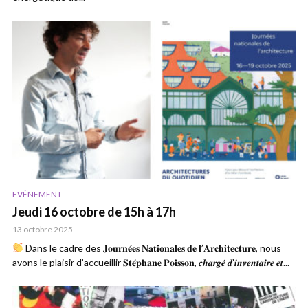
EVÉNEMENT
Jeudi 16 octobre de 15h à 17h
13 octobre 2025
Dans le cadre des 𝐉𝐨𝐮𝐫𝐧𝐞́𝐞𝐬 𝐍𝐚𝐭𝐢𝐨𝐧𝐚𝐥𝐞𝐬 𝐝𝐞 𝐥’𝐀𝐫𝐜𝐡𝐢𝐭𝐞𝐜𝐭𝐮𝐫𝐞, nous
avons le plaisir d’accueillir 𝐒𝐭𝐞́𝐩𝐡𝐚𝐧𝐞 𝐏𝐨𝐢𝐬𝐬𝐨𝐧, 𝒄𝒉𝒂𝒓𝒈𝒆́ 𝒅’𝒊𝒏𝒗𝒆𝒏𝒕𝒂𝒊𝒓𝒆 𝒆𝒕...