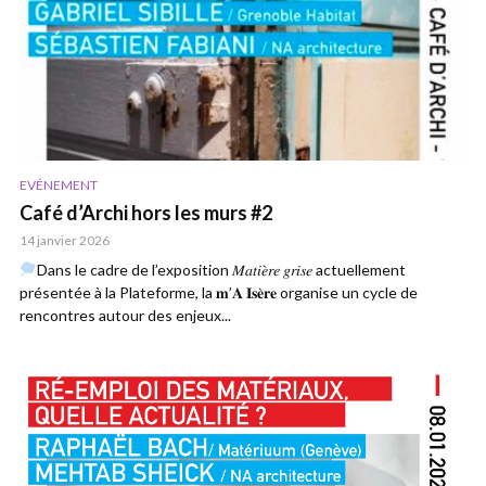
EVÉNEMENT
Café d’Archi hors les murs #2
14 janvier 2026
Dans le cadre de l’exposition 𝑀𝑎𝑡𝑖𝑒̀𝑟𝑒 𝑔𝑟𝑖𝑠𝑒 actuellement
présentée à la Plateforme, la 𝐦’𝐀 𝐈𝐬𝐞̀𝐫𝐞 organise un cycle de
rencontres autour des enjeux...