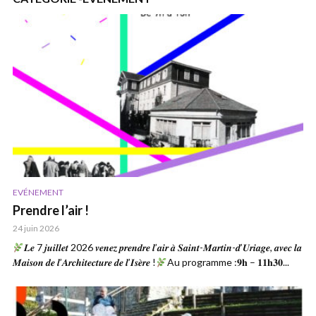
EVÉNEMENT
Prendre l’air !
24 juin 2026
𝑳𝒆 7 𝒋𝒖𝒊𝒍𝒍𝒆𝒕 2026 𝒗𝒆𝒏𝒆𝒛 𝒑𝒓𝒆𝒏𝒅𝒓𝒆 𝒍’𝒂𝒊𝒓 𝒂̀ 𝑺𝒂𝒊𝒏𝒕-𝑴𝒂𝒓𝒕𝒊𝒏-𝒅’𝑼𝒓𝒊𝒂𝒈𝒆, 𝒂𝒗𝒆𝒄 𝒍𝒂
𝑴𝒂𝒊𝒔𝒐𝒏 𝒅𝒆 𝒍’𝑨𝒓𝒄𝒉𝒊𝒕𝒆𝒄𝒕𝒖𝒓𝒆 𝒅𝒆 𝒍’𝑰𝒔𝒆̀𝒓𝒆 !
Au programme :𝟗𝐡 – 𝟏𝟏𝐡𝟑𝟎...